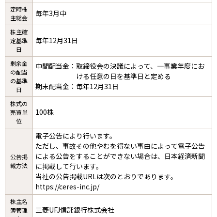
定時株
毎年3月中
主総会
株主確
毎年12月31日
定基準
日
剰余金
中間配当金：
取締役会の決議によって、一事業年度にお
の配当
ける任意の日を基準日と定める
の基準
期末配当金：
毎年12月31日
日
株式の
100株
売買単
位
電子公告により行います。
ただし、事故その他やむを得ない事由によって電子公告
による公告をすることができない場合は、日本経済新聞
公告掲
載方法
に掲載して行います。
当社の公告掲載URLは次のとおりであります。
https://ceres-inc.jp/
株主名
三菱UFJ信託銀行株式会社
簿管理