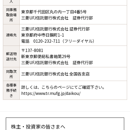
人
同事務
東京都千代田区丸の内一丁目4番5号
取扱場
三菱UFJ信託銀行株式会社 証券代行部
所
三菱UFJ信託銀行株式会社 証券代行部
東京都府中市日鋼町1-1
連絡先
電話 0120-232-711（フリーダイヤル）
〒137-8081
郵送物
新東京郵便局私書箱第29号
送付先
三菱UFJ信託銀行株式会社 証券代行部
同取次
三菱UFJ信託銀行株式会社 全国各支店
所
各種事
詳しくは、こちらのページにてご確認下さい。
務手続
https://www.tr.mufg.jp/daikou/
き
株主・投資家の皆さまへ