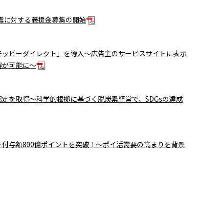
地震に対する義援金募集の開始
モッピーダイレクト」を導入～広告主のサービスサイトに表示
得が可能に～
認定を取得～科学的根拠に基づく脱炭素経営で、SDGsの達成
付与額800億ポイントを突破！～ポイ活需要の高まりを背景