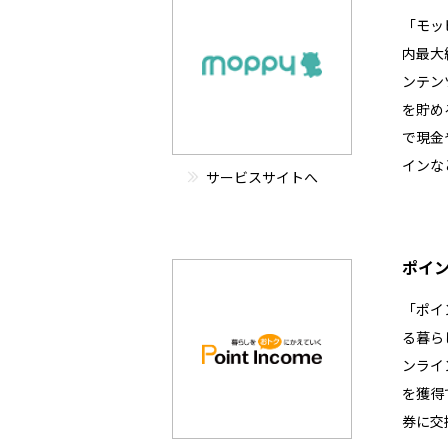
「モッ
内最大
ンテン
を貯め
で現金
インな
サービスサイトへ
ポイ
「ポイ
る暮ら
ンライ
を獲得
券に交