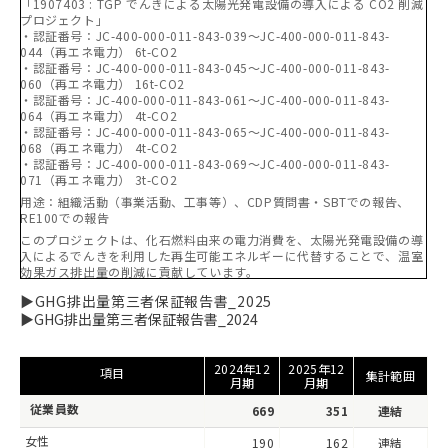
「1907403 : TGP でんきによる太陽光発電設備の導入による CO2 削減
プロジェクト」
・認証番号：JC-400-000-011-843-039～JC-400-000-011-843-
044（再エネ電力） 6t-CO2
・認証番号：JC-400-000-011-843-045～JC-400-000-011-843-
060（再エネ電力） 16t-CO2
・認証番号：JC-400-000-011-843-061～JC-400-000-011-843-
064（再エネ電力） 4t-CO2
・認証番号：JC-400-000-011-843-065～JC-400-000-011-843-
068（再エネ電力） 4t-CO2
・認証番号：JC-400-000-011-843-069～JC-400-000-011-843-
071（再エネ電力） 3t-CO2
用途：組織活動（事業活動、工事等）、CDP質問書・SBTでの報告、
RE100での報告
このプロジェクトは、化石燃料由来の電力消費を、太陽光発電設備の導
入によるでんきを利用した再生可能エネルギーに代替することで、温室
効果ガス排出量の削減に貢献しています。
▶GHG排出量第三者保証報告書_2025
▶GHG排出量第三者保証報告書_2024
2024年12
2025年12
項目
集計範囲
月期
月期
従業員数
669
351
連結
女性
190
162
連結