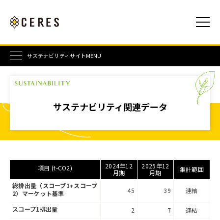
サステナビリティサイトMENU
サステナビリティ関連データ
2024年12
2025年12
項目 (t-CO2)
集計範囲
月期
月期
総排出量（スコープ1+スコープ
45
39
連結
2）マーケット基準
スコープ1排出量
2
7
連結