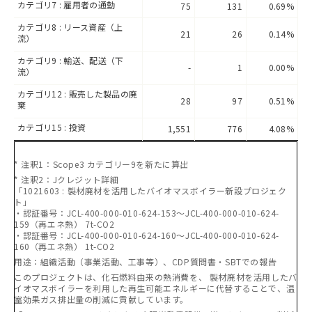
カテゴリ7 : 雇用者の通勤
75
131
0.69%
カテゴリ8 : リース資産（上
21
26
0.14%
流）
カテゴリ9 : 輸送、配送（下
-
1
0.00%
流）
カテゴリ12 : 販売した製品の廃
28
97
0.51%
棄
カテゴリ15 : 投資
1,551
776
4.08%
* 注釈1：Scope3 カテゴリー9を新たに算出
* 注釈2：Jクレジット詳細
「1021603 : 製材廃材を活用したバイオマスボイラー新設プロジェク
ト」
・認証番号：JCL-400-000-010-624-153～JCL-400-000-010-624-
159（再エネ熱） 7t-CO2
・認証番号：JCL-400-000-010-624-160～JCL-400-000-010-624-
160（再エネ熱） 1t-CO2
用途：組織活動（事業活動、工事等）、CDP質問書・SBTでの報告
このプロジェクトは、化石燃料由来の熱消費を、 製材廃材を活用したバ
イオマスボイラーを利用した再生可能エネルギーに代替することで、温
室効果ガス排出量の削減に貢献しています。