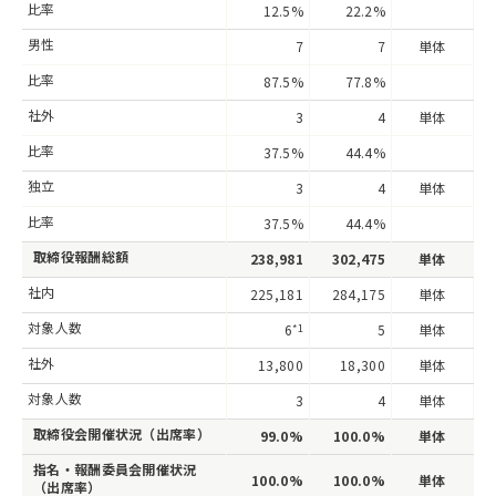
比率
12.5%
22.2%
男性
7
7
単体
比率
87.5%
77.8%
社外
3
4
単体
比率
37.5%
44.4%
独立
3
4
単体
比率
37.5%
44.4%
取締役報酬総額
238,981
302,475
単体
社内
225,181
284,175
単体
対象人数
6
*1
5
単体
社外
13,800
18,300
単体
対象人数
3
4
単体
取締役会開催状況（出席率）
99.0%
100.0%
単体
指名・報酬委員会開催状況
100.0%
100.0%
単体
（出席率）