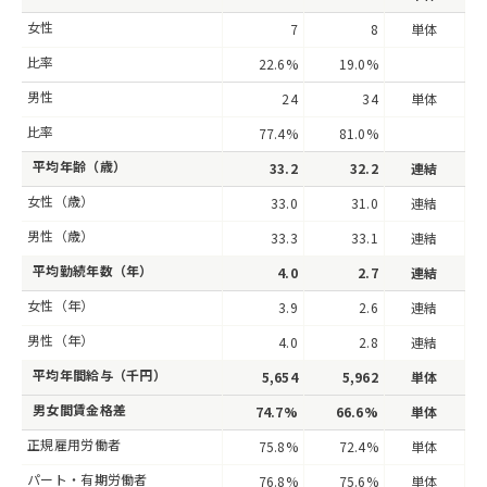
女性
7
8
単体
比率
22.6%
19.0%
男性
24
34
単体
比率
77.4%
81.0%
平均年齢（歳）
33.2
32.2
連結
女性（歳）
33.0
31.0
連結
男性（歳）
33.3
33.1
連結
平均勤続年数（年）
4.0
2.7
連結
女性（年）
3.9
2.6
連結
男性（年）
4.0
2.8
連結
平均年間給与（千円）
5,654
5,962
単体
男女間賃金格差
74.7%
66.6%
単体
正規雇用労働者
75.8%
72.4%
単体
パート・有期労働者
76.8%
75.6%
単体