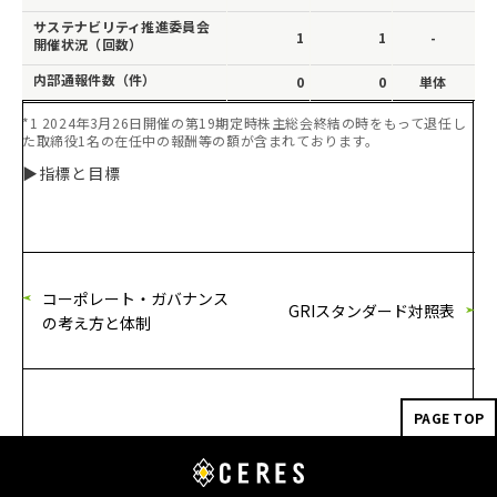
サステナビリティ推進委員会
1
1
-
開催状況（回数）
内部通報件数（件）
0
0
単体
*1 2024年3月26日開催の第19期定時株主総会終結の時をもって退任し
た取締役1名の在任中の報酬等の額が含まれております。
▶指標と目標
コーポレート・ガバナンス
GRIスタンダード対照表
の考え⽅と体制
PAGE TOP