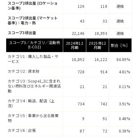
スコープ2排出量 (ロケーショ
126
118
連結
ン基準)
スコープ2排出量 (マーケット
43
32
連結
基準)：電力・熱
スコープ3排出量
22,146
18,993
連結
スコープ3／カテゴリ／活動例
2024年12
2025年12
割合［％］
(t-CO2)
月期
月期
カテゴリ1 : 購入した製品・サ
18,892
16,122
84.89%
ービス
カテゴリ2 : 資本財
728
914
4.81%
カテゴリ3 : Scope1,2に含まれ
ない燃料及びエネルギー関連活
21
21
0.11%
動
カテゴリ4 : 輸送、配送（上
734
742
3.91%
流）
カテゴリ5 : 事業から出る廃棄
9
91
0.48%
物
カテゴリ6 : 出張
87
72
0.38%