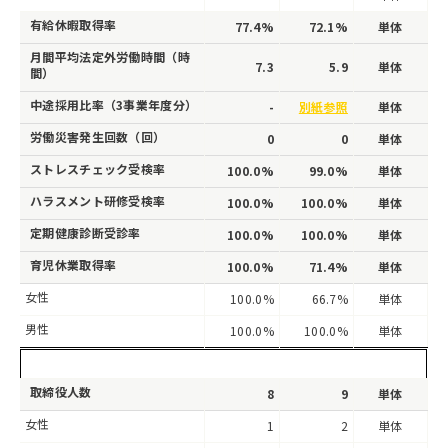
有給休暇取得率
77.4%
72.1%
単体
月間平均法定外労働時間（時
7.3
5.9
単体
間）
中途採用比率（3事業年度分）
-
別紙参照
単体
労働災害発生回数（回）
0
0
単体
ストレスチェック受検率
100.0%
99.0%
単体
ハラスメント研修受検率
100.0%
100.0%
単体
定期健康診断受診率
100.0%
100.0%
単体
育児休業取得率
100.0%
71.4%
単体
女性
100.0%
66.7%
単体
男性
100.0%
100.0%
単体
取締役人数
8
9
単体
女性
1
2
単体