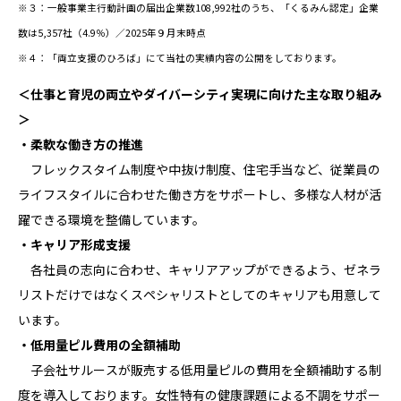
※３：一般事業主行動計画の届出企業数108,992社のうち、「くるみん認定」企業
数は5,357社（4.9％）／2025年９月末時点
※４：「両立支援のひろば」にて当社の実績内容の公開をしております。
＜仕事と育児の両立やダイバーシティ実現に向けた主な取り組み
＞
・柔軟な働き方の推進
フレックスタイム制度や中抜け制度、住宅手当など、従業員の
ライフスタイルに合わせた働き方をサポートし、多様な人材が活
躍できる環境を整備しています。
・キャリア形成支援
各社員の志向に合わせ、キャリアアップができるよう、ゼネラ
リストだけではなくスペシャリストとしてのキャリアも用意して
います。
・低用量ピル費用の全額補助
子会社サルースが販売する低用量ピルの費用を全額補助する制
度を導入しております。女性特有の健康課題による不調をサポー