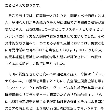
あると考えております。
そこで当社では、従業員一人ひとりを「開花すべき価値」と捉
え、多様な人材がその能力を最大限に発揮できる組織の構築が重
要だと考え、ESG戦略
の一環としてサスティナビリティとガ
※１
バナンスに不可欠な人的資本経営を推進してまいりました。その
具体的な取り組みの一つである子育て支援においては、男女とも
に育児休業の取得率100％を実現しております。
こうした人
※２
的資本経営を意識した継続的な取り組みが評価され、この度の
「くるみん認定」の取得に至りました。
今回の認定をさらなる高みへの通過点と捉え、今後は「プラチ
ナくるみん」の獲得を目指すとともに、安全衛生優良企業を示す
「ホワイトマーク」の取得や、グローバルな外部評価基準である
持続可能なサプライチェーン構築のための「EcoVadis」、さら
にはSBT認定取得を通じた気候変動対策の強化とそれによるCDP
スコアの向上など、より高いESG目標に挑戦してまいります。今