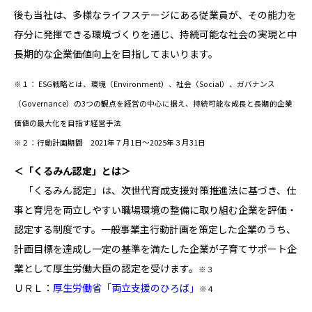
後も当社は、多様なライフステージにある従業員が、その能力を
存分に発揮できる環境づくりを通じ、持続可能な社会の実現と中
長期的な企業価値向上を目指してまいります。
※１： ESG戦略とは、環境（Environment）、社会（Social）、ガバナンス
（Governance）の3つの観点を経営の中心に据え、持続可能な成長と長期的企業
価値の最大化を目指す経営手法
※２：行動計画期間 2021年７月1日～2025年３月31日
＜「くるみん認定」とは＞
「くるみん認定」は、次世代育成支援対策推進法に基づき、仕
事と育児を両立しやすい職場環境の整備に取り組む企業を評価・
認定する制度です。一般事業主行動計画を策定した企業のうち、
計画目標を達成し一定の基準を満たした企業が子育てサポート企
業として厚生労働大臣の認定を受けます。
※３
ＵＲＬ：
厚生労働省「両立支援のひろば」
※４