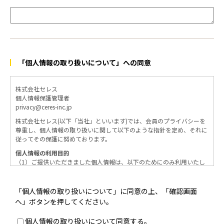
「個人情報の取り扱いについて」への同意
株式会社セレス
個人情報保護管理者
privacy@ceres-inc.jp
株式会社セレス(以下「当社」といいます)では、会員のプライバシーを
尊重し、個人情報の取り扱いに関して以下のような指針を定め、それに
従ってその保護に努めております。
個人情報の利用目的
（1）ご提供いただきました個人情報は、以下のためにのみ利用いたし
ます。
・お問い合わせに対する回答及び資料送付のご連絡
・当社のお客様向けサービスの提供
「個人情報の取り扱いについて」に同意の上、「確認画面
・本人確認
へ」ボタンを押してください。
個人情報の取得・利用・提供・委託
個人情報の取り扱いについて同意する。
（1）個人情報の取得に際しては、利用目的、取扱い範囲を明確にし、