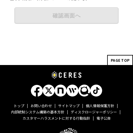
ご本人の同意がある場合、適法かつ公正な手段によって取得します。
（2）機微情報については、ご本人の同意がある場合、または法令によ
る場合以外は取得しません。
確認画面へ
（3）当社が取得した個人情報は、利用目的達成に必要な範囲で利用す
るものとし、ご本人の同意がある場合または法令に基づく場合を除き、
目的外利用及び第三者に提供いたしません。
（4）当社は、取得した個人情報の利用目的の達成の範囲内で個人情報
の取扱を第三者に委託することがあります。その際は、弊社の委託先選
定基準に基づき当該第三者につき厳正な調査を行い機密保持契約を締結
したうえ適正な監督を行います。
個人情報の共同利用
PAGE TOP
当社は、お客様から取得した個人情報を、以下の通り、共同利用しま
す。
（1）共同して利用する個人情報の項目
氏名、ニックネーム、ハンドルネーム、メールアドレス、電話番号、住
所、生年月日、性別、アカウント情報、口座開設における情報その他ご
本人から取得する情報の一切
（2）共同して利用する者の範囲
株式会社マーキュリー
トップ
お問い合わせ
サイトマップ
個人情報保護方針
代表取締役社長 都木聡
内部統制システム構築の基本方針
ディスクロージャーポリシー
東京都渋谷区桜丘町20番1号 渋谷インフォスタワー 12階
カスタマーハラスメントに対する行動指針
電子公告
（3）共同して利用する者の利用目的
・お問い合わせに対する回答及び資料送付のご連絡
・当社及び関連会社のお客様向けサービスの提供のため