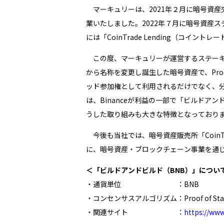
マーキュリーは、2021年２月に暗号資産交
業いたしました。2022年７月に暗号資産ステ
には「CoinTrade Lending（コイ
この度、マーキュリーが運営するステーキングサ
から名称を変更し誕生した暗号資産で、Proof
ッド参加権として利用されるだけでなく、
は、Binanceが利益の一部で「ビルド
うした取り組みも大きな特徴となっており
今後も当社では、暗号資産販売所「Coin
に、暗号資産・ブロックチェーン事業を通
＜「ビルドアンドビルド（BNB）」につい
・通貨単位 ：BNB
・コンセンサスアルゴリズム：Proof of Staked
・関連サイト ：
https://ww