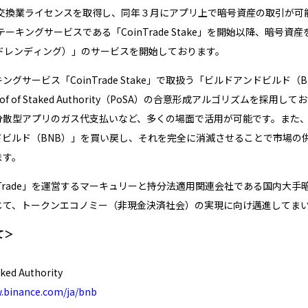
換業ライセンスを取得し、同年３月にアプリ上で暗号資産の取引が可能とな
ーキングサービスである「CoinTrade Stake」を開始以降、暗号資
ントレードレンディング）」のサービスを開始しております。
ービス「CoinTrade Stake」で取扱う「ビルドアンドビルド（
 of Staked Authority（PoSA）の合意形成アルゴリズムを採
分散型アプリのガス代支払いなど、多くの場面で活用が可能です。また
アンドビルド（BNB）」を買い戻し、それを完全に消滅させることで市場
ます。
Trade」を運営するマーキュリーと持分法適用関連会社である国内大
じて、トークンエコノミー（非現金決済社会）の実現に向け邁進してま
て＞
 Authority
w.binance.com/ja/bnb