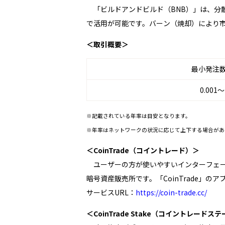
「ビルドアンドビルド（BNB）」は、分
で活用が可能です。バーン（焼却）により
＜取引概要＞
最小発注
0.001～
※記載されている年率は目安となります。
※年率はネットワークの状況に応じて上下する場合があ
＜CoinTrade（コイントレード）＞
ユーザーの方が使いやすいインターフェー
暗号資産販売所です。「CoinTrade」
サービスURL：
https://coin-trade.cc/
＜CoinTrade Stake（コイントレードス