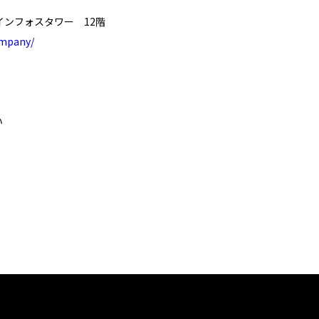
インフォスタワー 12階
ompany/
い