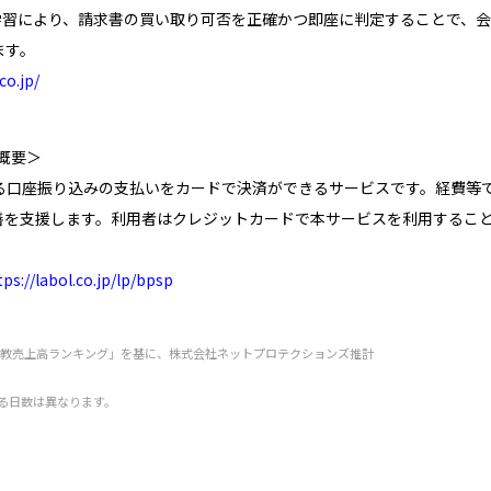
学習により、請求書の買い取り可否を正確かつ即座に判定することで、
ます。
co.jp/
ス概要＞
らゆる口座振り込みの支払いをカードで決済ができるサービスです。経費等
を支援します。利用者はクレジットカードで本サービスを利用すること
tps://labol.co.jp/lp/bpsp
販・通教売上高ランキング」を基に、株式会社ネットプロテクションズ推計
る日数は異なります。