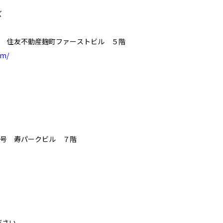
ズ
号 住友不動産麹町ファーストビル ５階
om/
8号 寿パークビル ７階
ださい