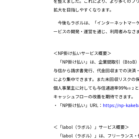
を整えました。これにより、より多くのフリ
拡大を目指しやすくなります。
今後もラボルは、「インターネットマーケ
ービスの開発・運営を通じ、利用者みなさ
＜NP掛け払いサービス概要＞
「NP掛け払い」は、企業間取引（BtoB
与信から請求書発行、代金回収までの決済・
により集中できます。また未回収リスクの
個人事業主に対しても与信通過率99%
と
※２
キャッシュフローの改善を期待できます。
・「NP掛け払い」URL：
https://np-kakeb
＜「labol（ラボル）」サービス概要＞
「labol（ラボル）」は、フリーランス