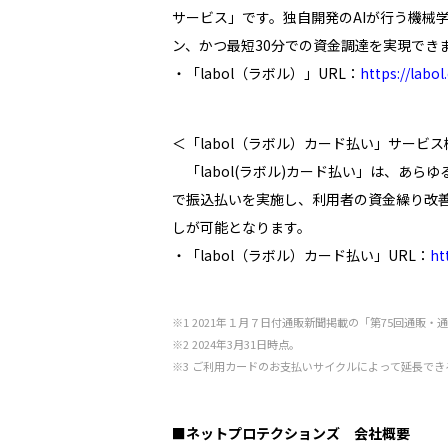
サービス」です。独自開発のAIが行う機械
ン、かつ最短30分での資金調達を実現でき
・「labol（ラボル）」URL：
https://labol.
＜「labol（ラボル）カード払い」サービ
「labol(ラボル)カード払い」は、あ
で振込払いを実施し、利用者の資金繰り改善
しが可能となります。
・「labol（ラボル）カード払い」URL：
ht
※1 2021年１月７日付通販新聞掲載の「第75回通
※2 2024年3月31日時点。
※3 ご利用カードのお支払いサイクルによって延長でき
■ネットプロテクションズ 会社概要