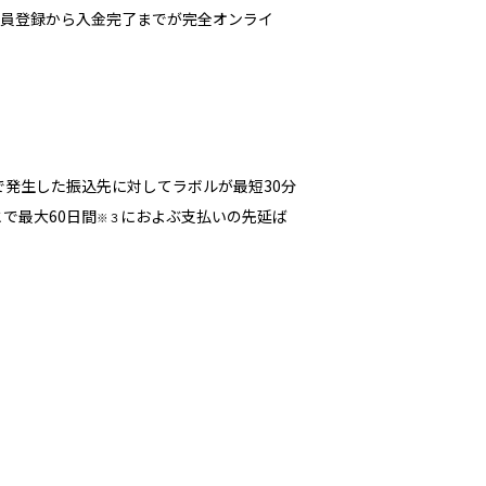
会員登録から入金完了までが完全オンライ
で発生した振込先に対してラボルが最短30分
で最大60日間
におよぶ支払いの先延ば
※３