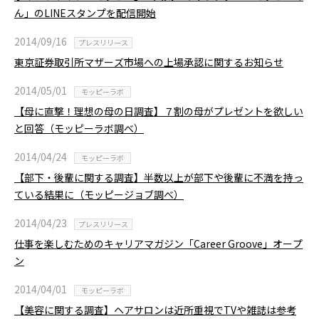
ん」のLINEスタンプを配信開始
2014/09/16
プレスリリース
東京証券取引所マザーズ市場への上場承認に関するお知らせ
2014/05/01
モッピーラボ
【母に直撃！理想の母の日調査】７割の母がプレゼントを欲しい
と回答（モッピーラボ調べ）
2014/04/24
モッピーラボ
【部下・後輩に関する調査】半数以上が部下や後輩に不満を持っ
ている結果に（モッピージョブ調べ）
2014/04/23
プレスリリース
仕事を楽しむためのキャリアマガジン「Career Groove」オープ
ン
2014/04/01
モッピーラボ
【美容に関する調査】ヘアサロンは近所重視でTVや雑誌は参考